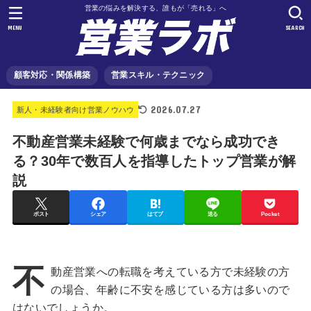
営業の悩みを解決する、誰もが「売れる」へ
MENU
SEARCH
顧客対応・関係構築
営業スキル・テクニック
2026.07.27
新人・未経験者向け営業ノウハウ
不動産営業未経験で何歳までなら成功でき
る？30年で数百人を指導したトップ営業が解
説
ポスト
シェア
はてブ
送る
Pocket
不
動産営業への転職を考えている方で未経験の方
の場合、年齢に不安を感じている方は多いので
はないでしょうか。